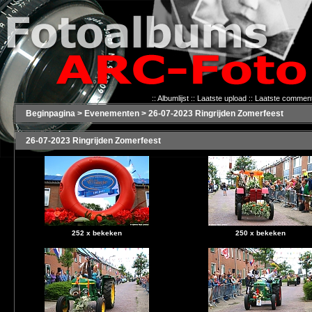
::
Albumlijst
::
Laatste upload
::
Laatste commen
Beginpagina
>
Evenementen
>
26-07-2023 Ringrijden Zomerfeest
26-07-2023 Ringrijden Zomerfeest
252 x bekeken
250 x bekeken