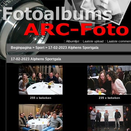
::
Albumlijst
::
Laatste upload
::
Laatste commen
Beginpagina
>
Sport
>
17-02-2023 Alphens Sportgala
17-02-2023 Alphens Sportgala
255 x bekeken
235 x bekeken