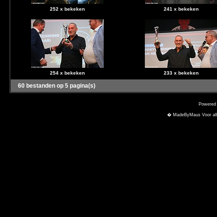
252 x bekeken
241 x bekeken
254 x bekeken
233 x bekeken
60 bestanden op 5 pagina(s)
Powered
� MadeByMaus Voor alle f