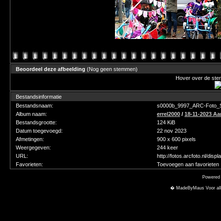
Beoordeel deze afbeelding
(Nog geen stemmen)
Hover over de ster
Bestandsinformatie
Bestandsnaam:
s0000b_9997_ARC-Foto_Si
Album naam:
errel2000
/
18-11-2023 Aa
Bestandsgrootte:
124 KiB
Datum toegevoegd:
22 nov 2023
Afmetingen:
900 x 600 pixels
Weergegeven:
244 keer
URL:
http://fotos.arcfoto.nl/di
Favorieten:
Toevoegen aan favorieten
Powered
� MadeByMaus Voor alle f