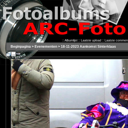
::
Albumlijst
::
Laatste upload
::
Laatste commen
Beginpagina
>
Evenementen
>
18-11-2023 Aankomst Sinterklaas