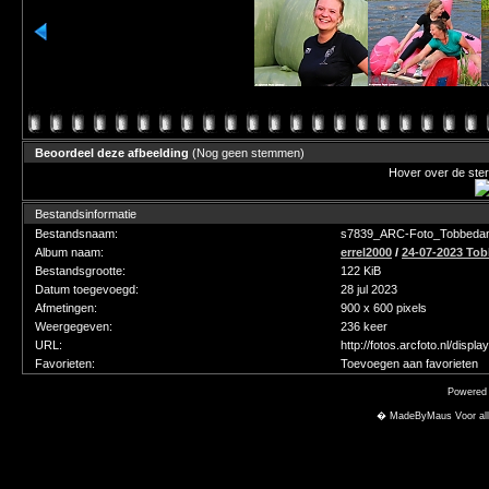
Beoordeel deze afbeelding
(Nog geen stemmen)
Hover over de ster
Bestandsinformatie
Bestandsnaam:
s7839_ARC-Foto_Tobbedan
Album naam:
errel2000
/
24-07-2023 To
Bestandsgrootte:
122 KiB
Datum toegevoegd:
28 jul 2023
Afmetingen:
900 x 600 pixels
Weergegeven:
236 keer
URL:
http://fotos.arcfoto.nl/disp
Favorieten:
Toevoegen aan favorieten
Powered
� MadeByMaus Voor alle f