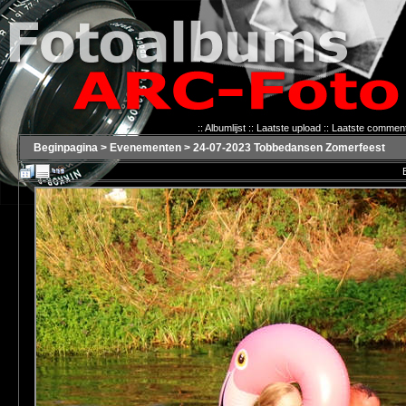
::
Albumlijst
::
Laatste upload
::
Laatste commen
Beginpagina
>
Evenementen
>
24-07-2023 Tobbedansen Zomerfeest