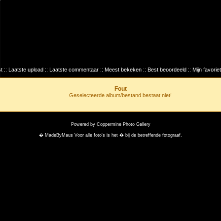
t
::
Laatste upload
::
Laatste commentaar
::
Meest bekeken
::
Best beoordeeld
::
Mijn favorie
Fout
Geselecteerde album/bestand bestaat niet!
Powered by
Coppermine Photo Gallery
� MadeByMaus Voor alle foto's is het � bij de betreffende fotograaf.