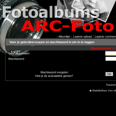
::
Albumlijst
::
Laatste upload
::
Laatste commen
Voer je gebruikersnaam en wachtwoord in om in te loggen
Waarschuwing: je 
Gebruikersnaam
Wachtwoord
Wachtwoord vergeten
OK
Heb je de activatielink gemist?
Powered
� MadeByMaus Voor alle f