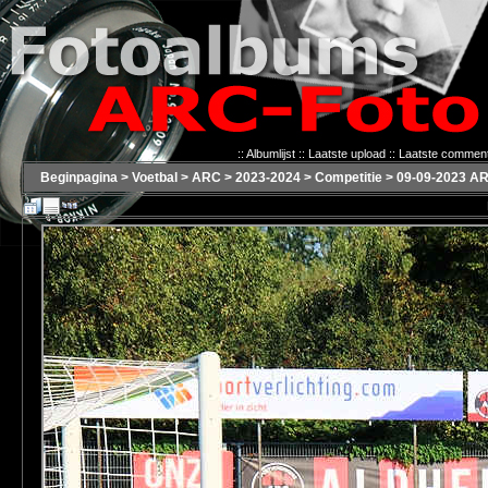
::
Albumlijst
::
Laatste upload
::
Laatste commen
Beginpagina
>
Voetbal
>
ARC
>
2023-2024
>
Competitie
>
09-09-2023 AR