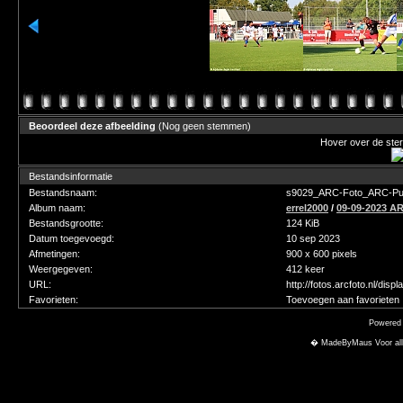
Beoordeel deze afbeelding
(Nog geen stemmen)
Hover over de ster
Bestandsinformatie
Bestandsnaam:
s9029_ARC-Foto_ARC-Purm
Album naam:
errel2000
/
09-09-2023 A
Bestandsgrootte:
124 KiB
Datum toegevoegd:
10 sep 2023
Afmetingen:
900 x 600 pixels
Weergegeven:
412 keer
URL:
http://fotos.arcfoto.nl/di
Favorieten:
Toevoegen aan favorieten
Powered
� MadeByMaus Voor alle f