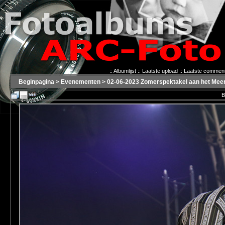
::
Albumlijst
::
Laatste upload
::
Laatste commen
Beginpagina
>
Evenementen
>
02-06-2023 Zomerspektakel aan het Meer
B