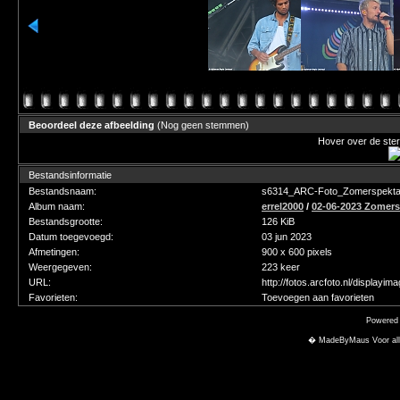
Beoordeel deze afbeelding
(Nog geen stemmen)
Hover over de ster
Bestandsinformatie
Bestandsnaam:
s6314_ARC-Foto_Zomerspektak
Album naam:
errel2000
/
02-06-2023 Zomers
Bestandsgrootte:
126 KiB
Datum toegevoegd:
03 jun 2023
Afmetingen:
900 x 600 pixels
Weergegeven:
223 keer
URL:
http://fotos.arcfoto.nl/displayi
Favorieten:
Toevoegen aan favorieten
Powered
� MadeByMaus Voor alle f