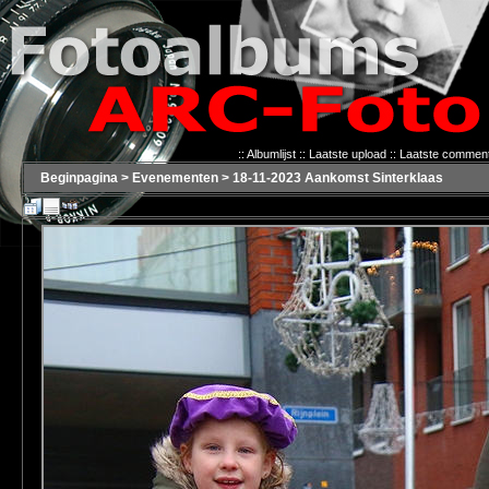
::
Albumlijst
::
Laatste upload
::
Laatste commen
Beginpagina
>
Evenementen
>
18-11-2023 Aankomst Sinterklaas