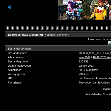
Beoordeel deze afbeelding
(Nog geen stemmen)
Hover over de ster
Bestandsinformatie
Bestandsnaam:
s0000d_9999_ARC-Foto_Si
Album naam:
errel2000
/
18-11-2023 Aa
Bestandsgrootte:
120 KiB
Datum toegevoegd:
22 nov 2023
Afmetingen:
900 x 600 pixels
Weergegeven:
231 keer
URL:
http://fotos.arcfoto.nl/di
Favorieten:
Toevoegen aan favorieten
Powered
� MadeByMaus Voor alle f