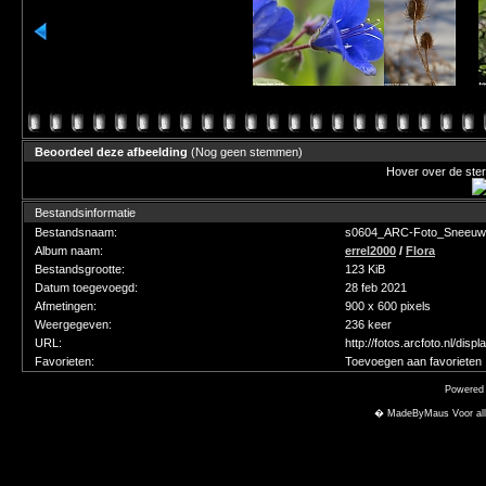
Beoordeel deze afbeelding
(Nog geen stemmen)
Hover over de ster
Bestandsinformatie
Bestandsnaam:
s0604_ARC-Foto_Sneeuwk
Album naam:
errel2000
/
Flora
Bestandsgrootte:
123 KiB
Datum toegevoegd:
28 feb 2021
Afmetingen:
900 x 600 pixels
Weergegeven:
236 keer
URL:
http://fotos.arcfoto.nl/di
Favorieten:
Toevoegen aan favorieten
Powered
� MadeByMaus Voor alle f