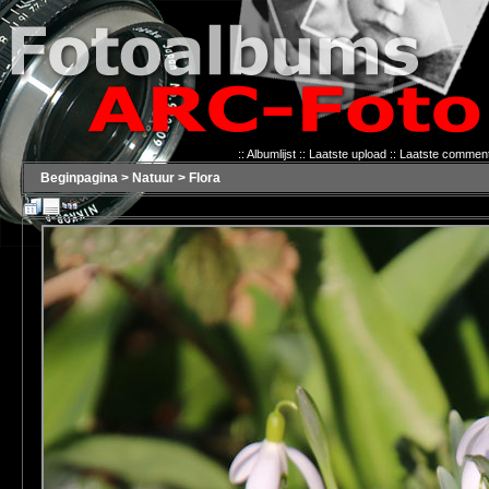
::
Albumlijst
::
Laatste upload
::
Laatste commen
Beginpagina
>
Natuur
>
Flora