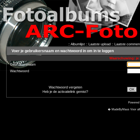
::
Albumlijst
::
Laatste upload
::
Laatste commen
Voer je gebruikersnaam en wachtwoord in om in te loggen
Waarschuwing: je 
Gebruikersnaam
Wachtwoord
Wachtwoord vergeten
OK
Heb je de activatielink gemist?
Powered
� MadeByMaus Voor alle f