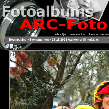
::
Albumlijst
::
Laatste upload
::
Laatste commen
Beginpagina
>
Evenementen
>
18-11-2023 Aankomst Sinterklaas