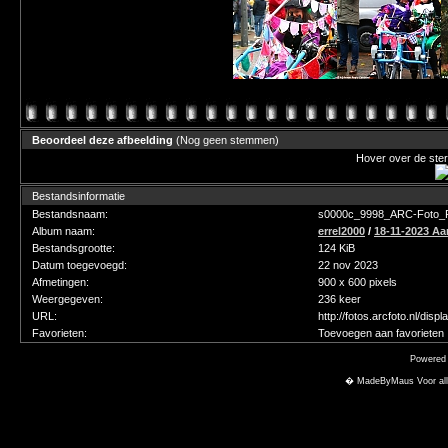
Beoordeel deze afbeelding
(Nog geen stemmen)
Hover over de ster
Bestandsinformatie
Bestandsnaam:
s0000c_9998_ARC-Foto_Fi
Album naam:
errel2000
/
18-11-2023 Aa
Bestandsgrootte:
124 KiB
Datum toegevoegd:
22 nov 2023
Afmetingen:
900 x 600 pixels
Weergegeven:
236 keer
URL:
http://fotos.arcfoto.nl/di
Favorieten:
Toevoegen aan favorieten
Powered
� MadeByMaus Voor alle f