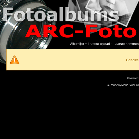
::
Albumlijst
::
Laatste upload
::
Laatste commen
Geselect
Powered
� MadeByMaus Voor alle f