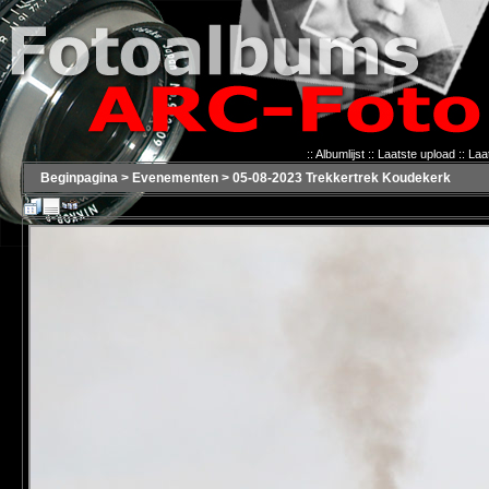
::
Albumlijst
::
Laatste upload
::
Laa
Beginpagina
>
Evenementen
>
05-08-2023 Trekkertrek Koudekerk