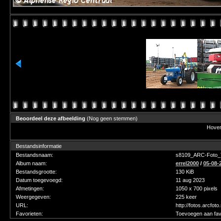
Beoordeel deze afbeelding
(Nog geen stemmen)
Hover 
Bestandsinformatie
Bestandsnaam:
s8109_ARC-Foto_T
Album naam:
errel2000
/
05-08-
Bestandsgrootte:
130 KiB
Datum toegevoegd:
11 aug 2023
Afmetingen:
1050 x 700 pixels
Weergegeven:
225 keer
URL:
http://fotos.arcfot
Favorieten:
Toevoegen aan fav