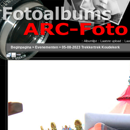
::
Albumlijst
::
Laatste upload
::
Laa
Beginpagina
>
Evenementen
>
05-08-2023 Trekkertrek Koudekerk