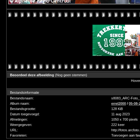
Beoordeel deze afbeelding
(Nog geen stemmen)
Hover 
Bestandsinformatie
Bestandsnaam:
s8083_ARC-Foto_T
Album naam:
errel2000
/
05-08-
Bestandsgrootte:
128 KiB
Datum toegevoegd:
11 aug 2023
Afmetingen:
1050 x 700 pixels
Weergegeven:
222 keer
URL:
http://fotos.arcfot
Favorieten:
Toevoegen aan fav