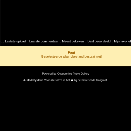
t
::
Laatste upload
::
Laatste commentaar
::
Meest bekeken
::
Best beoordeeld
::
Mijn favorie
Fout
Geselecteerde album/bestand bestaat niet!
Powered by
Coppermine Photo Gallery
� MadeByMaus Voor alle foto's is het � bij de betreffende fotograaf.