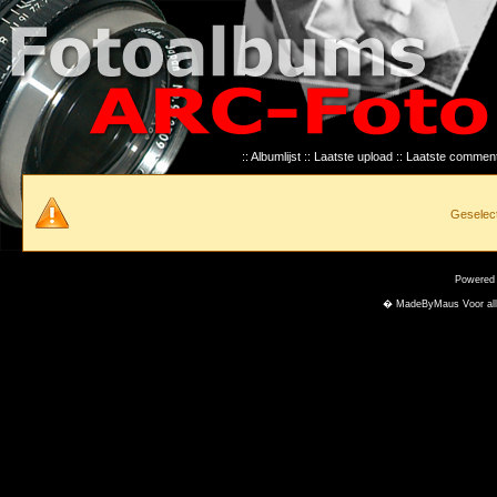
::
Albumlijst
::
Laatste upload
::
Laatste commen
Geselect
Powered
� MadeByMaus Voor alle f