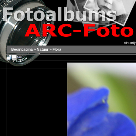
::
Albumlijs
Beginpagina
>
Natuur
>
Flora