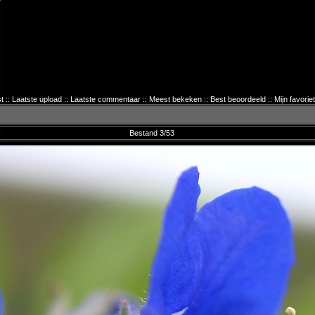
t
::
Laatste upload
::
Laatste commentaar
::
Meest bekeken
::
Best beoordeeld
::
Mijn favorie
Bestand 3/53