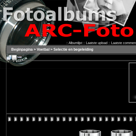
::
Albumlijst
::
Laatste upload
::
Laatste commen
Beginpagina
>
Voetbal
>
Selectie en begeleiding
Er