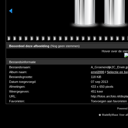
Beoordeel deze afbeelding
(Nog geen stemmen)
Hover over de ster
Bestandsinformatie
Bestandsnaam:
A_Groenendijk2C_Erwin.j
Album naam:
errel2000
/
Selectie en b
Bestandsgrootte:
118 KiB
Datum toegevoegd:
07 sep 2013
Afmetingen:
433 x 650 pixels
Weergegeven:
451 keer
URL:
http://fotos.arcfoto.nl/di
Favorieten:
Toevoegen aan favorieten
Powered
� MadeByMaus Voor alle f